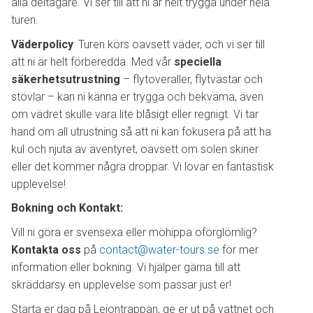
alla deltagare. Vi ser till att ni är helt trygga under hela
turen.
Väderpolicy
: Turen körs oavsett väder, och vi ser till
att ni är helt förberedda. Med vår
speciella
säkerhetsutrustning
– flytoveraller, flytvästar och
stövlar – kan ni känna er trygga och bekväma, även
om vädret skulle vara lite blåsigt eller regnigt. Vi tar
hand om all utrustning så att ni kan fokusera på att ha
kul och njuta av äventyret, oavsett om solen skiner
eller det kommer några droppar. Vi lovar en fantastisk
upplevelse!
Bokning och Kontakt:
Vill ni göra er svensexa eller möhippa oförglömlig?
Kontakta oss
på
contact
@water
-tours
.se
för mer
information eller bokning. Vi hjälper gärna till att
skräddarsy en upplevelse som passar just er!
Starta er dag på Lejontrappan, ge er ut på vattnet och