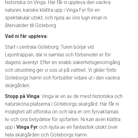
historiska ön Vinga. Här får ni uppleva den vackra
naturen, kanske klättra upp i Vinga Fyr för en
spektakulär utsikt, och njuta av öns lugn innan ni
återvänder till Göteborg.
Vad ni får uppleva:
Start i centrala Göteborg: Turen börjar vid
Lejontrappan, där ni samlas och förbereder er för
dagens äventyr. Efter en snabb säkerhetsgenomgång
och utrustning ger vi oss ut på vattnet. Vi glider förbi
Göteborgs hamn och fortsätter vidare ut i den vackra
skärgården.
Stopp på Vinga
: Vinga är en av de mest historiska och
natursköna platserna i Göteborgs skärgård. Här får ni
möjlighet att utforska ön och lära er om fyrvaktarnas
liv och öns betydelse för sjöfarten. Ni kan även klättra
upp i
Vinga Fyr
och njuta av en fantastisk utsikt över
hela skärgården och Göteborgs hamn.