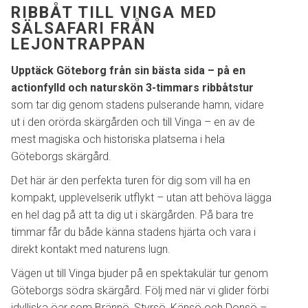
RIBBÅT TILL VINGA MED
SÄLSAFARI FRÅN
LEJONTRAPPAN
Upptäck Göteborg från sin bästa sida – på en
actionfylld och naturskön 3-timmars ribbåtstur
som tar dig genom stadens pulserande hamn, vidare
ut i den orörda skärgården och till Vinga – en av de
mest magiska och historiska platserna i hela
Göteborgs skärgård.
Det här är den perfekta turen för dig som vill ha en
kompakt, upplevelserik utflykt – utan att behöva lägga
en hel dag på att ta dig ut i skärgården. På bara tre
timmar får du både känna stadens hjärta och vara i
direkt kontakt med naturens lugn.
Vägen ut till Vinga bjuder på en spektakulär tur genom
Göteborgs södra skärgård. Följ med när vi glider förbi
idylliska öar som Brännö, Styrsö, Känsö och Donsö –