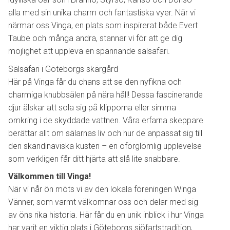
alla med sin unika charm och fantastiska vyer. När vi
närmar oss Vinga, en plats som inspirerat både Evert
Taube och många andra, stannar vi för att ge dig
möjlighet att uppleva en spännande sälsafari.
Sälsafari i Göteborgs skärgård
Här på Vinga får du chans att se den nyfikna och
charmiga knubbsälen på nära håll! Dessa fascinerande
djur älskar att sola sig på klipporna eller simma
omkring i de skyddade vattnen. Våra erfarna skeppare
berättar allt om sälarnas liv och hur de anpassat sig till
den skandinaviska kusten – en oförglömlig upplevelse
som verkligen får ditt hjärta att slå lite snabbare.
Välkommen till Vinga!
När vi når ön möts vi av den lokala föreningen Winga
Vänner, som varmt välkomnar oss och delar med sig
av öns rika historia. Här får du en unik inblick i hur Vinga
har varit en viktig plats i Göteborgs sjöfartstradition,