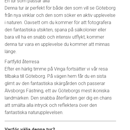
En tur som passar alla
Denna tur är perfekt för både den som vill se Göteborg
från nya vinklar och den som söker en aktiv upplevelse
i naturen. Oavsett om du kommer för att fotografera
den fantastiska utsikten, spana på sälkolonier eller
bara vill ha en snabb och intensiv utflykt, kommer
denna tur vara en upplevelse du kommer att minnas
länge.
Fartfylld återresa
Efter en härlig timme på Vinga fortsätter vi vår resa
tillbaka till Göteborg. På vägen hem får du en sista
glimt av den fantastiska skärgården och passerar
Älvsborgs Fästning, ett av Göteborgs mest ikoniska
landmärken. Den snabba återfärden ger dig en chans
att smälta alla intryck och reflektera över den
fantastiska naturupplevelsen.
Varför välja denna tur?